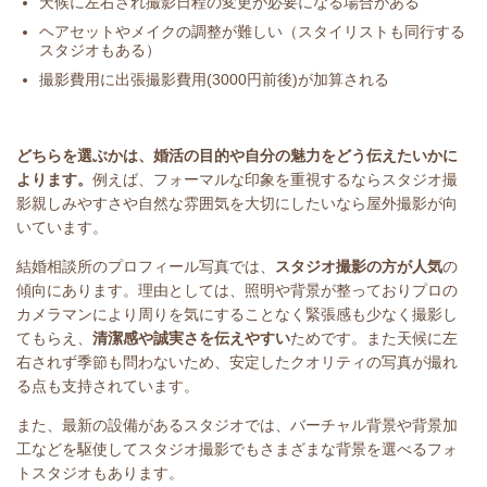
天候に左右され撮影日程の変更が必要になる場合がある
ヘアセットやメイクの調整が難しい（スタイリストも同行する
スタジオもある）
撮影費用に出張撮影費用(3000円前後)が加算される
どちらを選ぶかは、婚活の目的や自分の魅力をどう伝えたいかに
よります。
例えば、フォーマルな印象を重視するならスタジオ撮
影親しみやすさや自然な雰囲気を大切にしたいなら屋外撮影が向
いています。
結婚相談所のプロフィール写真では、
スタジオ撮影の方が人気
の
傾向にあります。理由としては、照明や背景が整っておりプロの
カメラマンにより周りを気にすることなく緊張感も少なく撮影し
てもらえ、
清潔感や誠実さを伝えやすい
ためです。また天候に左
右されず季節も問わないため、安定したクオリティの写真が撮れ
る点も支持されています。
また、最新の設備があるスタジオでは、バーチャル背景や背景加
工などを駆使してスタジオ撮影でもさまざまな背景を選べるフォ
トスタジオもあります。