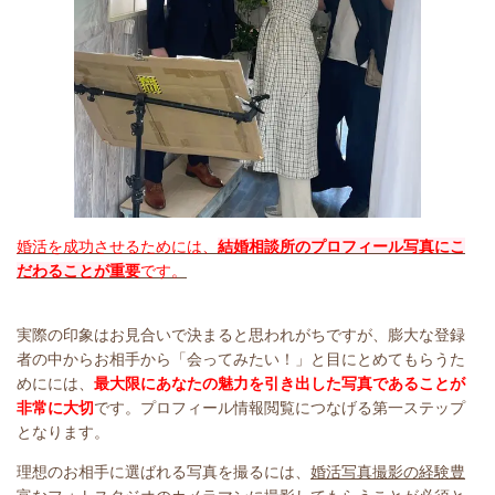
婚活を成功させるためには、
結婚相談所のプロフィール写真にこ
だわることが重要
です。
実際の印象はお見合いで決まると思われがちですが、膨大な登録
者の中からお相手から「会ってみたい！」と目にとめてもらうた
めにには、
最大限にあなたの魅力を引き出した写真であることが
非常に大切
です。プロフィール情報閲覧につなげる第一ステップ
となります。
理想のお相手に選ばれる写真を撮るには、
婚活写真撮影の経験豊