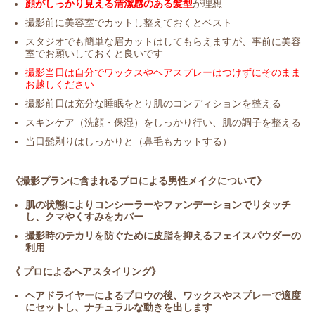
顔がしっかり見える清潔感のある髪型
が理想
撮影前に美容室でカットし整えておくとベスト
スタジオでも簡単な眉カットはしてもらえますが、事前に美容
室でお願いしておくと良いです
撮影当日は自分でワックスやヘアスプレーはつけずにそのまま
お越しください
撮影前日は充分な睡眠をとり肌のコンディションを整える
スキンケア（洗顔・保湿）をしっかり行い、肌の調子を整える
当日髭剃りはしっかりと（鼻毛もカットする）
《撮影プランに含まれるプロによる男性メイクについて》
肌の状態によりコンシーラーやファンデーションでリタッチ
し、クマやくすみをカバー
撮影時のテカリを防ぐために皮脂を抑えるフェイスパウダーの
利用
《 プロによるヘアスタイリング》
ヘアドライヤーによるブロウの後、ワックスやスプレーで適度
にセットし、ナチュラルな動きを出します