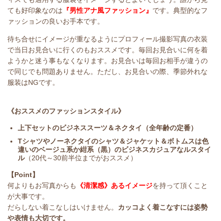
ても好印象なのは
『男性アナ風ファッション』
です。典型的なフ
ァッションの良いお手本です。
待ち合せにイメージが重なるようにプロフィール撮影写真の衣装
で当日お見合いに行くのもおススメです。毎回お見合いに何を着
ようかと迷う事もなくなります。お見合いは毎回お相手が違うの
で同じでも問題ありません。ただし、お見合いの際、季節外れな
服装はNGです。
《おススメのファッションスタイル》
上下セットのビジネススーツ＆ネクタイ（全年齢の定番）
Tシャツやノーネクタイのシャツ＆ジャケット＆ボトムスは色
違いのベージュ系か紺系（黒）のビジネスカジュアなルスタイ
ル
（20代～30前半位までがおススメ）
【Point】
何よりもお写真からも
《清潔感》あるイメージ
を持って頂くこと
が大事です。
だらしない着こなしはいけません。
カッコよく着こなすには姿勢
や表情も大切です。