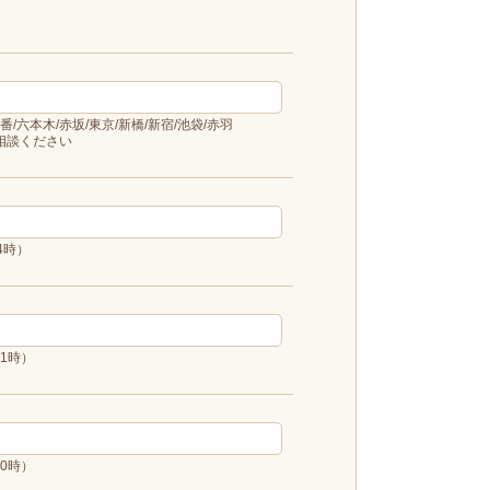
/六本木/赤坂/東京/新橋/新宿/池袋/赤羽
ご相談ください
4時）
11時）
10時）