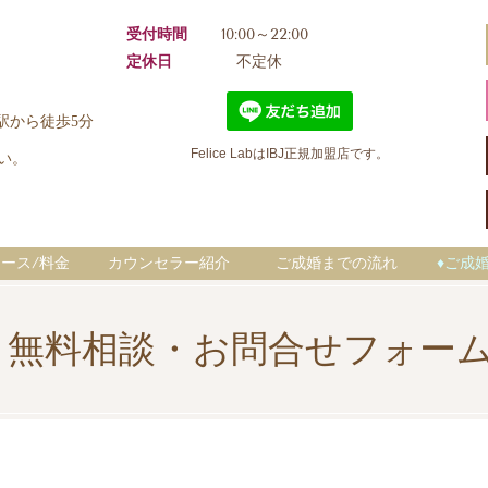
受付時間
10:00～22:00
定休日
不定休
丁目駅から徒歩5分
Felice LabはIBJ正規加盟店
です。
さい。
ース/料金
カウンセラー紹介
ご成婚までの流れ
♦ご成
無料相談・お問合せフォー