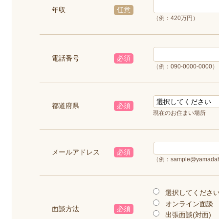
年収
任意
（例：420万円）
電話番号
必須
（例：090-0000-0000）
都道府県
必須
現在のお住まい場所
メールアドレス
必須
（例：sample@yamadah
選択してくださ
オンライン面談
面談方法
必須
出張面談(対面)