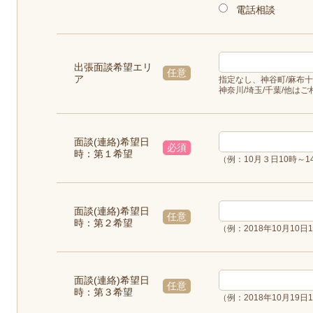
電話相談
出張面談希望エリ
任意
ア
指定なし、神谷町/麻布十番
神奈川/埼玉/千葉/他は
面談(連絡)希望日
必須
時：第１希望
（例：10月３日10時～1
面談(連絡)希望日
任意
時：第２希望
（例：2018年10月10日
面談(連絡)希望日
任意
時：第３希望
（例：2018年10月19日