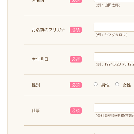
（例：山田太郎）
お名前のフリガナ
必須
（例：ヤマダタロウ）
生年月日
必須
（例：1994.6.28 R3.12.
男性
女性
性別
必須
仕事
必須
（会社員/医師/事務/営業