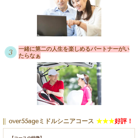
一緒に第二の人生を楽しめる
パートナーがい
たらなぁ
over
55
age
ミドルシニア
コース
★★★
好評！