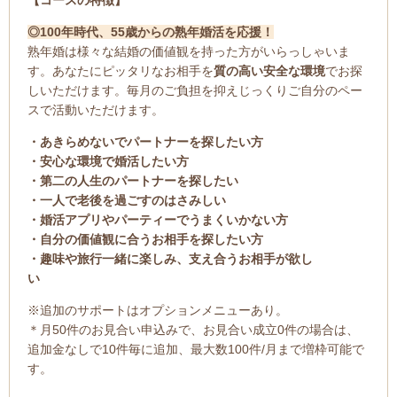
【コースの特徴】
◎100年時代、55歳からの熟年婚活を応援！
熟年婚は様々な結婚の価値観を持った方がいらっしゃいま
す。あなたにピッタリなお相手を
質の高い安全な環境
でお探
しいただけます。毎月のご負担を抑えじっくりご自分のペー
スで活動いただけます。
・あきらめないでパートナーを探したい方
・安心な環境で婚活したい方
・第二の人生のパートナーを探したい
・一人で老後を過ごすのはさみしい
・婚活アプリやパーティーでうまくいかない方
・自分の価値観に合うお相手を探したい方
・趣味や旅行一緒に楽しみ、支え合うお相手が欲し
い
※追加のサポートはオプションメニューあり。
＊月50件のお見合い申込みで、お見合い成立0件の場合は、
追加金なしで10件毎に追加、最大数100件/月まで増枠可能で
す。